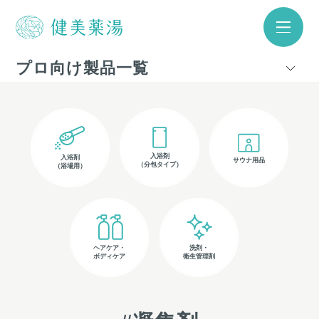
プロ向け製品一覧
入浴剤
入浴剤
サウナ用品
（分包タイプ）
（浴場用）
ヘアケア・
洗剤・
ボディケア
衛生管理剤