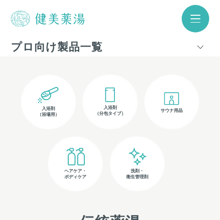
プロ向け製品一覧
入浴剤
入浴剤
サウナ用品
（分包タイプ）
（浴場用）
ヘアケア・
洗剤・
ボディケア
衛生管理剤