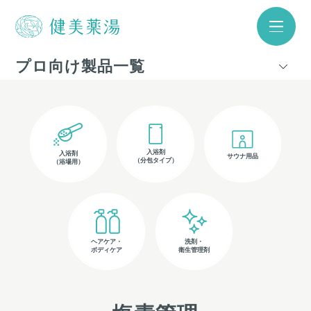
プロ向け製品一覧
入浴剤
入浴剤
サウナ用品
（分包タイプ）
（浴場用）
ヘアケア・
洗剤・
ボディケア
衛生管理剤