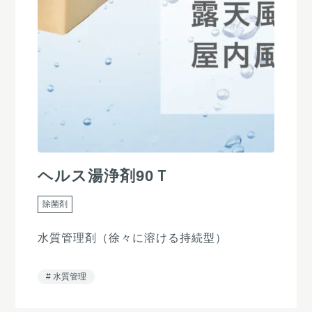
ヘルス湯浄剤90Ｔ
除菌剤
水質管理剤（徐々に溶ける持続型）
水質管理