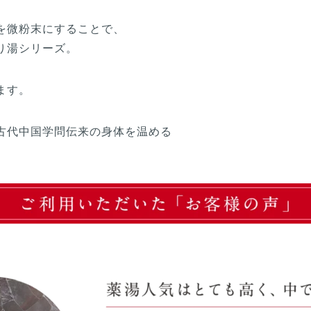
を微粉末にすることで、
り湯シリーズ。
ます。
古代中国学問伝来の身体を温める