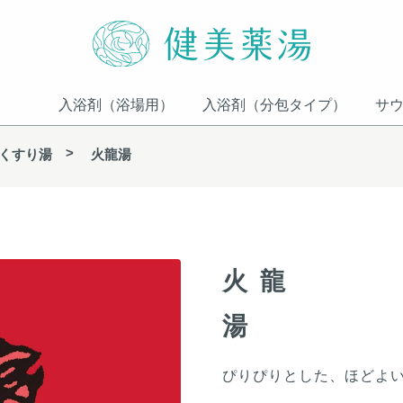
入浴剤（浴場用）
入浴剤（分包タイプ）
サ
くすり湯
火龍湯
火龍
湯
ぴりぴりとした、ほどよ