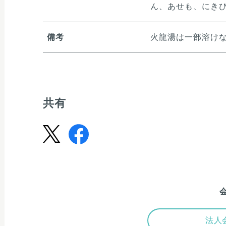
ん、あせも、にき
備考
火龍湯は一部溶け
共有
法人