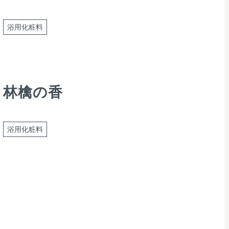
浴用化粧料
林檎の香
浴用化粧料