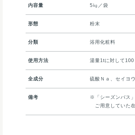
内容量
5㎏／袋
形態
粉末
分類
浴用化粧料
使用方法
湯量1tに対して10
全成分
硫酸Ｎａ、セイヨ
備考
※「シーズンバス
ご用意していた在