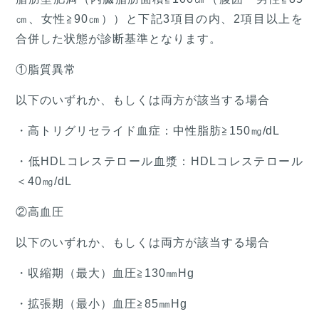
㎝、女性≧90㎝））と下記3項目の内、2項目以上を
合併した状態が診断基準となります。
①脂質異常
以下のいずれか、もしくは両方が該当する場合
・高トリグリセライド血症：中性脂肪≧150㎎/dL
・低HDLコレステロール血漿：HDLコレステロール
＜40㎎/dL
②高血圧
以下のいずれか、もしくは両方が該当する場合
・収縮期（最大）血圧≧130㎜Hg
・拡張期（最小）血圧≧85㎜Hg