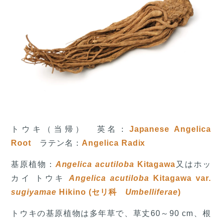
トウキ（当帰） 英名：
Japanese Angelica
Root
ラテン名：
Angelica Radix
基原植物：
Angelica acutiloba
Kitagawa
又はホッ
カイ トウキ
Angelica acutiloba
Kitagawa var.
sugiyamae
Hikino (セリ科
Umbelliferae
)
トウキの基原植物は多年草で、草丈60～90 cm、根