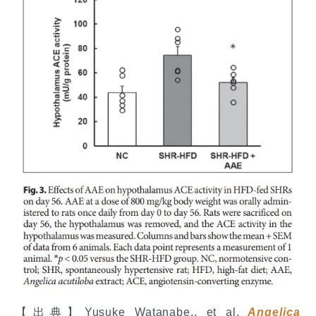
【出典】Yusuke Watanabe., et al.
Angelica