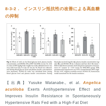
8-3-2． インスリン抵抗性の改善による高血糖
の抑制
【出典】Yusuke Watanabe., et al.
Angelica
acutiloba
Exerts Antihypertensive Effect and
Improves Insulin Resistance in Spontaneously
Hypertensive Rats Fed with a High-Fat Diet