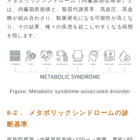
メタボリックシンドローム（内臓脂肪症候群）と
は、内臓脂肪面積と、脂質代謝異常、高血圧、高血
糖が組み合わさり、動脈硬化になる可能性が高くな
り、その結果、種々の疾患を起こしやすくなる病態
を指します。
Figure: Metabolic syndrome-associated disorder
8-2． メタボリックシンドロームの診
断基準
脂肪型肥満（内臓脂肪面積≧100㎠（腹囲 男性≧85