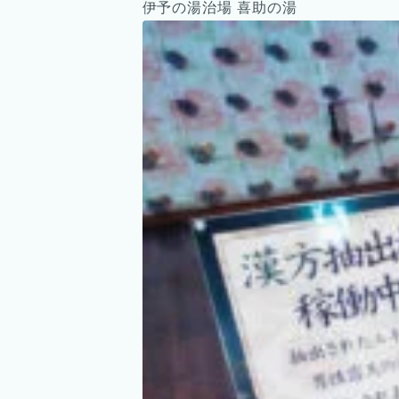
伊予の湯治場 喜助の湯